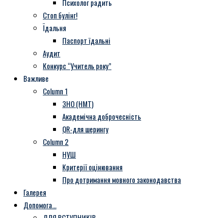
Психолог радить
Стоп булінг!
Їдальня
Паспорт їдальні
Аудит
Конкурс “Учитель року”
Важливе
Column 1
ЗНО (НМТ)
Академічна доброчесність
QR-для шерингу
Column 2
НУШ
Критерії оцінювання
Про дотримання мовного законодавства
Галерея
Допомога…
ДЛЯ ВСТУПНИКІВ