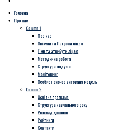
Головна
Про нас
Column 1
Про нас
Опікуни та Патрони ліцею
Гімн та атрибути ліцею
Методична робота
Структура модулів
Моніторинг
Особистісно-орієнтована модель
Column 2
Освітня програма
Структура навчального року
Розклад дзвінків
Рейтинги
Контакти