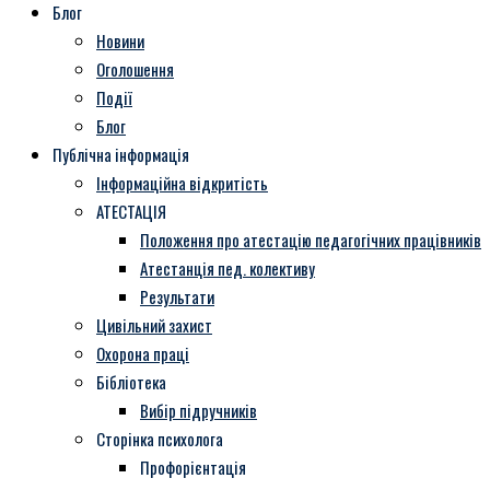
Блог
Новини
Оголошення
Події
Блог
Публічна інформація
Інформаційна відкритість
АТЕСТАЦІЯ
Положення про атестацію педагогічних працівників
Атестанція пед. колективу
Результати
Цивільний захист
Охорона праці
Бібліотека
Вибір підручників
Сторінка психолога
Профорієнтація