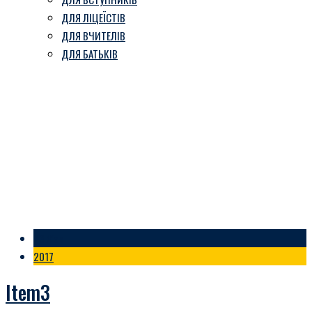
ДЛЯ ЛІЦЕЇСТІВ
ДЛЯ ВЧИТЕЛІВ
ДЛЯ БАТЬКІВ
Gallery Category:
Room
Козівський ліцей ім. В. Герети
-
Room
23 Жов
2017
Item3