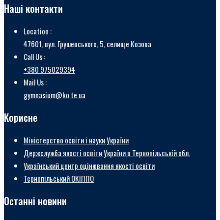
Наші контакти
Location :
47601, вул. Грушевського, 5, селище Козова
Call Us :
+380 975029394
Mail Us :
gymnasium@ko.te.ua
Корисне
Міністерство освіти і науки України
Держслужба якості освіти України в Тернопільській обл.
Український центр оцінювання якості освіти
Тернопільський ОКІППО
Останні новини