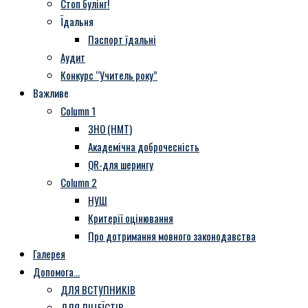
Стоп булінг!
Їдальня
Паспорт їдальні
Аудит
Конкурс “Учитель року”
Важливе
Column 1
ЗНО (НМТ)
Академічна доброчесність
QR-для шерингу
Column 2
НУШ
Критерії оцінювання
Про дотримання мовного законодавства
Галерея
Допомога…
ДЛЯ ВСТУПНИКІВ
ДЛЯ ЛІЦЕЇСТІВ