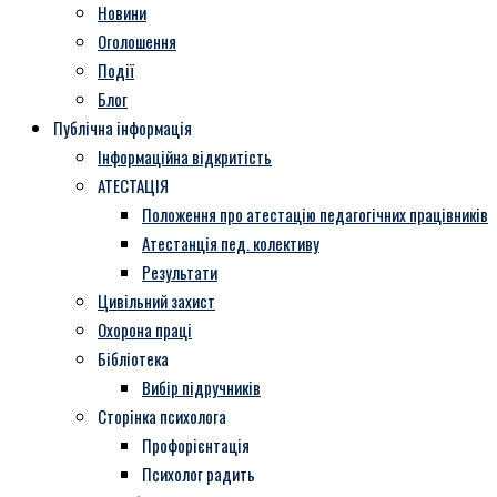
Новини
Оголошення
Події
Блог
Публічна інформація
Інформаційна відкритість
АТЕСТАЦІЯ
Положення про атестацію педагогічних працівників
Атестанція пед. колективу
Результати
Цивільний захист
Охорона праці
Бібліотека
Вибір підручників
Сторінка психолога
Профорієнтація
Психолог радить