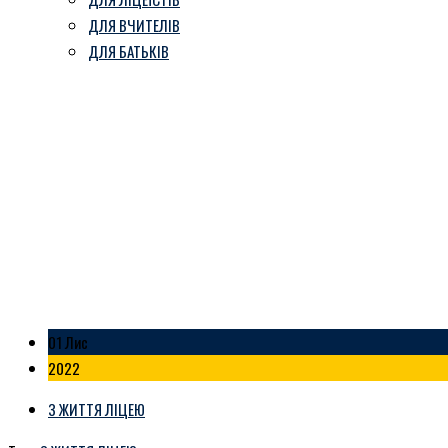
ДЛЯ ВЧИТЕЛІВ
ДЛЯ БАТЬКІВ
“Листопадовий чин: сторінк
Козівський ліцей ім. В. Герети
-
Блог
-
“Листопадовий чин: сторінки нашої 
01 Лис
2022
З ЖИТТЯ ЛІЦЕЮ