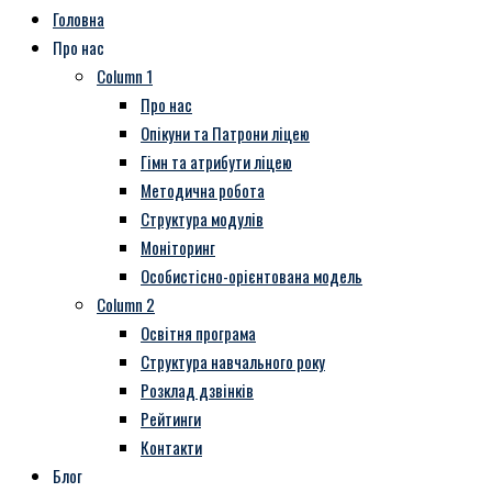
Головна
Про нас
Column 1
Про нас
Опікуни та Патрони ліцею
Гімн та атрибути ліцею
Методична робота
Структура модулів
Моніторинг
Особистісно-орієнтована модель
Column 2
Освітня програма
Структура навчального року
Розклад дзвінків
Рейтинги
Контакти
Блог