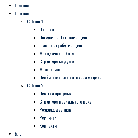
Головна
Про нас
Column 1
Про нас
Опікуни та Патрони ліцею
Гімн та атрибути ліцею
Методична робота
Структура модулів
Моніторинг
Особистісно-орієнтована модель
Column 2
Освітня програма
Структура навчального року
Розклад дзвінків
Рейтинги
Контакти
Блог