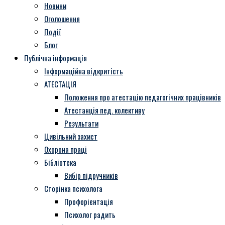
Новини
Оголошення
Події
Блог
Публічна інформація
Інформаційна відкритість
АТЕСТАЦІЯ
Положення про атестацію педагогічних працівників
Атестанція пед. колективу
Результати
Цивільний захист
Охорона праці
Бібліотека
Вибір підручників
Сторінка психолога
Профорієнтація
Психолог радить