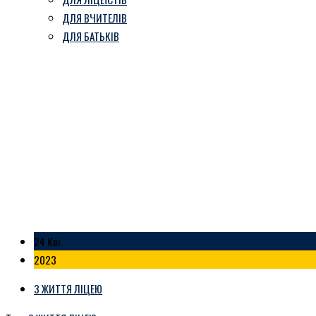
ДЛЯ ВЧИТЕЛІВ
ДЛЯ БАТЬКІВ
“Найбільший урок у світі”
Козівський ліцей ім. В. Герети
-
Блог
-
“Найбільший урок у світі”
24 Кві
2023
З ЖИТТЯ ЛІЦЕЮ