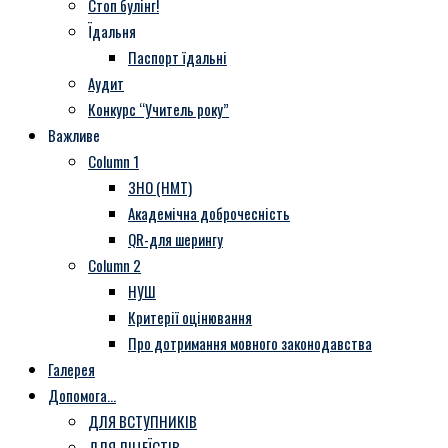
Стоп булінг!
Їдальня
Паспорт їдальні
Аудит
Конкурс “Учитель року”
Важливе
Column 1
ЗНО (НМТ)
Академічна доброчесність
QR-для шерингу
Column 2
НУШ
Критерії оцінювання
Про дотримання мовного законодавства
Галерея
Допомога…
ДЛЯ ВСТУПНИКІВ
ДЛЯ ЛІЦЕЇСТІВ