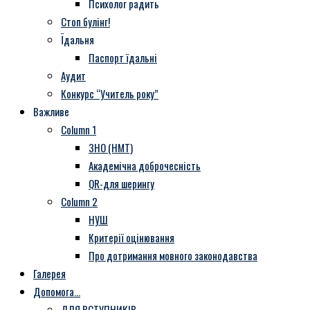
Психолог радить
Стоп булінг!
Їдальня
Паспорт їдальні
Аудит
Конкурс “Учитель року”
Важливе
Column 1
ЗНО (НМТ)
Академічна доброчесність
QR-для шерингу
Column 2
НУШ
Критерії оцінювання
Про дотримання мовного законодавства
Галерея
Допомога…
ДЛЯ ВСТУПНИКІВ