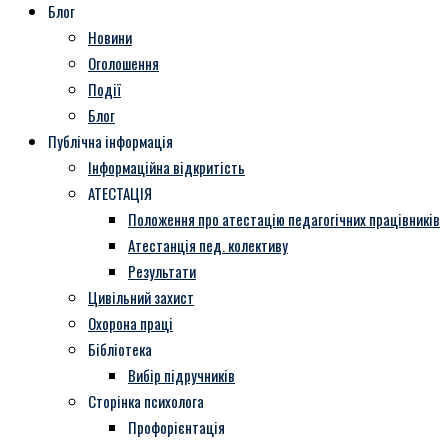
Блог
Новини
Оголошення
Події
Блог
Публічна інформація
Інформаційна відкритість
АТЕСТАЦІЯ
Положення про атестацію педагогічних працівників
Атестанція пед. колективу
Результати
Цивільний захист
Охорона праці
Бібліотека
Вибір підручників
Сторінка психолога
Профорієнтація