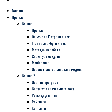
Головна
Про нас
Column 1
Про нас
Опікуни та Патрони ліцею
Гімн та атрибути ліцею
Методична робота
Структура модулів
Моніторинг
Особистісно-орієнтована модель
Column 2
Освітня програма
Структура навчального року
Розклад дзвінків
Рейтинги
Контакти