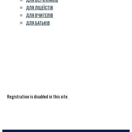
ДЛЯ ЛІЦЕЇСТІВ
ДЛЯ ВЧИТЕЛІВ
ДЛЯ БАТЬКІВ
Sign Up
Козівський ліцей ім. В. Герети
-
Sign Up
Registration is disabled in this site.