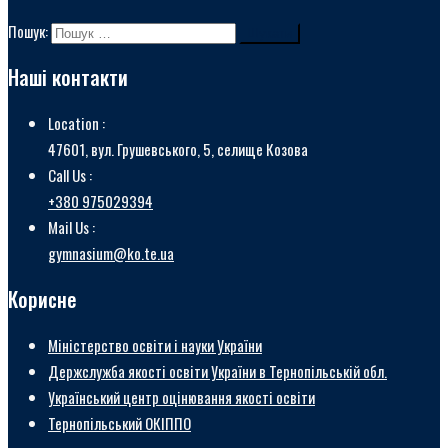
Пошук:
Наші контакти
Location :
47601, вул. Грушевського, 5, селище Козова
Call Us :
+380 975029394
Mail Us :
gymnasium@ko.te.ua
Корисне
Міністерство освіти і науки України
Держслужба якості освіти України в Тернопільській обл.
Український центр оцінювання якості освіти
Тернопільський ОКІППО