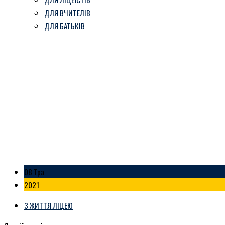
ДЛЯ ВЧИТЕЛІВ
ДЛЯ БАТЬКІВ
День пам’яті та примиренн
Козівський ліцей ім. В. Герети
-
Блог
-
День пам’яті та примирення
08 Тра
2021
З ЖИТТЯ ЛІЦЕЮ