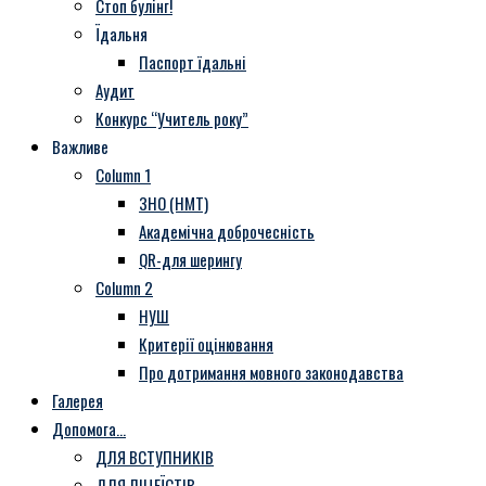
Стоп булінг!
Їдальня
Паспорт їдальні
Аудит
Конкурс “Учитель року”
Важливе
Column 1
ЗНО (НМТ)
Академічна доброчесність
QR-для шерингу
Column 2
НУШ
Критерії оцінювання
Про дотримання мовного законодавства
Галерея
Допомога…
ДЛЯ ВСТУПНИКІВ
ДЛЯ ЛІЦЕЇСТІВ