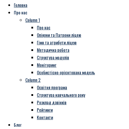
Головна
Про нас
Column 1
Про нас
Опікуни та Патрони ліцею
Гімн та атрибути ліцею
Методична робота
Структура модулів
Моніторинг
Особистісно-орієнтована модель
Column 2
Освітня програма
Структура навчального року
Розклад дзвінків
Рейтинги
Контакти
Блог