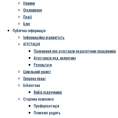
Новини
Оголошення
Події
Блог
Публічна інформація
Інформаційна відкритість
АТЕСТАЦІЯ
Положення про атестацію педагогічних працівників
Атестанція пед. колективу
Результати
Цивільний захист
Охорона праці
Бібліотека
Вибір підручників
Сторінка психолога
Профорієнтація
Психолог радить