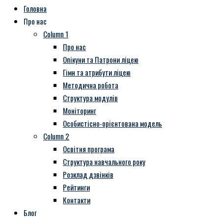
Головна
Про нас
Column 1
Про нас
Опікуни та Патрони ліцею
Гімн та атрибути ліцею
Методична робота
Структура модулів
Моніторинг
Особистісно-орієнтована модель
Column 2
Освітня програма
Структура навчального року
Розклад дзвінків
Рейтинги
Контакти
Блог