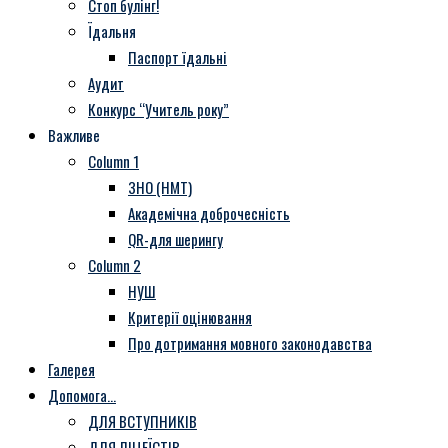
Стоп булінг!
Їдальня
Паспорт їдальні
Аудит
Конкурс “Учитель року”
Важливе
Column 1
ЗНО (НМТ)
Академічна доброчесність
QR-для шерингу
Column 2
НУШ
Критерії оцінювання
Про дотримання мовного законодавства
Галерея
Допомога…
ДЛЯ ВСТУПНИКІВ
ДЛЯ ЛІЦЕЇСТІВ