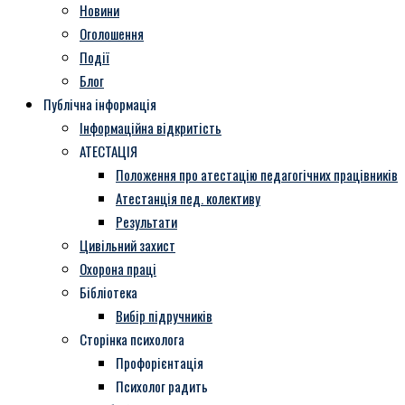
Новини
Оголошення
Події
Блог
Публічна інформація
Інформаційна відкритість
АТЕСТАЦІЯ
Положення про атестацію педагогічних працівників
Атестанція пед. колективу
Результати
Цивільний захист
Охорона праці
Бібліотека
Вибір підручників
Сторінка психолога
Профорієнтація
Психолог радить