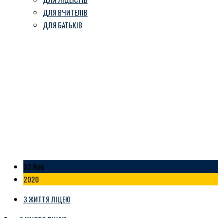
ДЛЯ ВЧИТЕЛІВ
ДЛЯ БАТЬКІВ
День вчителя 2020
Козівський ліцей ім. В. Герети
-
Блог
-
День вчителя 2020
03 Жов
2020
З ЖИТТЯ ЛІЦЕЮ