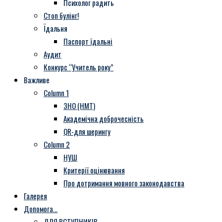
Психолог радить
Стоп булінг!
Їдальня
Паспорт їдальні
Аудит
Конкурс “Учитель року”
Важливе
Column 1
ЗНО (НМТ)
Академічна доброчесність
QR-для шерингу
Column 2
НУШ
Критерії оцінювання
Про дотримання мовного законодавства
Галерея
Допомога…
ДЛЯ ВСТУПНИКІВ