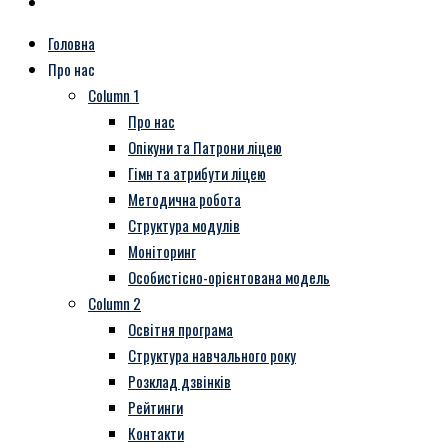
Головна
Про нас
Column 1
Про нас
Опікуни та Патрони ліцею
Гімн та атрибути ліцею
Методична робота
Структура модулів
Моніторинг
Особистісно-орієнтована модель
Column 2
Освітня програма
Структура навчального року
Розклад дзвінків
Рейтинги
Контакти