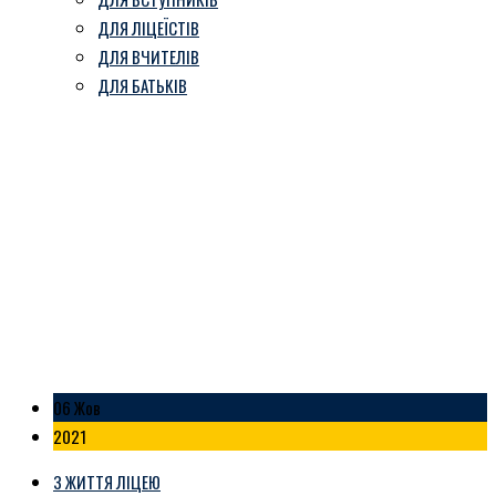
ДЛЯ ЛІЦЕЇСТІВ
ДЛЯ ВЧИТЕЛІВ
ДЛЯ БАТЬКІВ
Гімназійна ватра
Козівський ліцей ім. В. Герети
-
Блог
-
Гімназійна ватра
06 Жов
2021
З ЖИТТЯ ЛІЦЕЮ