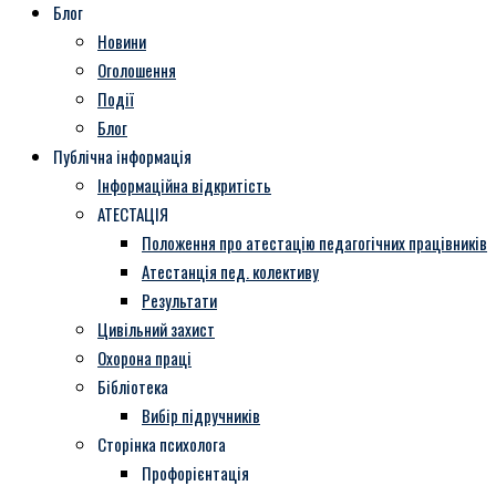
Блог
Новини
Оголошення
Події
Блог
Публічна інформація
Інформаційна відкритість
АТЕСТАЦІЯ
Положення про атестацію педагогічних працівників
Атестанція пед. колективу
Результати
Цивільний захист
Охорона праці
Бібліотека
Вибір підручників
Сторінка психолога
Профорієнтація