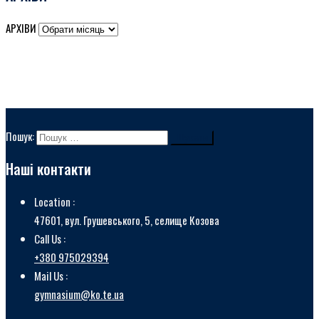
АРХІВИ
Пошук:
Наші контакти
Location :
47601, вул. Грушевського, 5, селище Козова
Call Us :
+380 975029394
Mail Us :
gymnasium@ko.te.ua