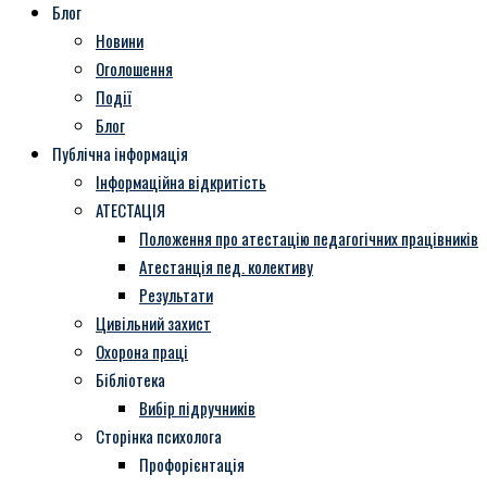
Блог
Новини
Оголошення
Події
Блог
Публічна інформація
Інформаційна відкритість
АТЕСТАЦІЯ
Положення про атестацію педагогічних працівників
Атестанція пед. колективу
Результати
Цивільний захист
Охорона праці
Бібліотека
Вибір підручників
Сторінка психолога
Профорієнтація