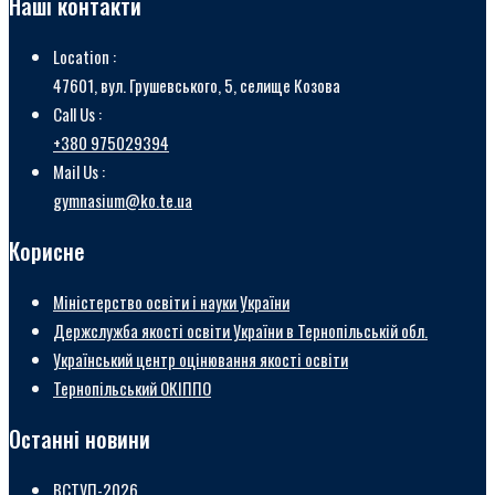
Наші контакти
Location :
47601, вул. Грушевського, 5, селище Козова
Call Us :
+380 975029394
Mail Us :
gymnasium@ko.te.ua
Корисне
Міністерство освіти і науки України
Держслужба якості освіти України в Тернопільській обл.
Український центр оцінювання якості освіти
Тернопільський ОКІППО
Останні новини
ВСТУП-2026