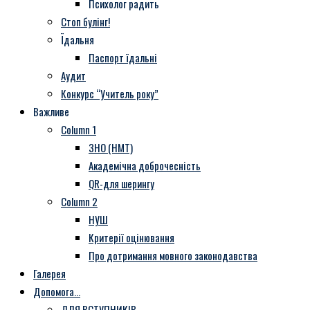
Психолог радить
Стоп булінг!
Їдальня
Паспорт їдальні
Аудит
Конкурс “Учитель року”
Важливе
Column 1
ЗНО (НМТ)
Академічна доброчесність
QR-для шерингу
Column 2
НУШ
Критерії оцінювання
Про дотримання мовного законодавства
Галерея
Допомога…
ДЛЯ ВСТУПНИКІВ