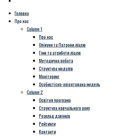
Головна
Про нас
Column 1
Про нас
Опікуни та Патрони ліцею
Гімн та атрибути ліцею
Методична робота
Структура модулів
Моніторинг
Особистісно-орієнтована модель
Column 2
Освітня програма
Структура навчального року
Розклад дзвінків
Рейтинги
Контакти