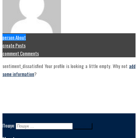
person
About
create
Posts
comment
Comments
sentiment_dissatisfied
Your profile is looking a little empty. Why not
add
some information
?
Пошук: