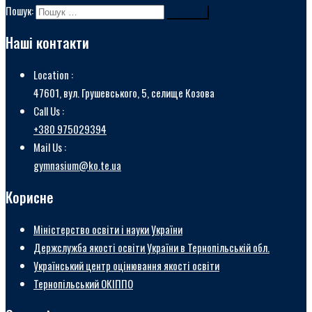
Пошук:
Наші контакти
Location :
47601, вул. Грушевського, 5, селище Козова
Call Us :
+380 975029394
Mail Us :
gymnasium@ko.te.ua
Корисне
Міністерство освіти і науки України
Держслужба якості освіти України в Тернопільській обл.
Український центр оцінювання якості освіти
Тернопільський ОКІППО