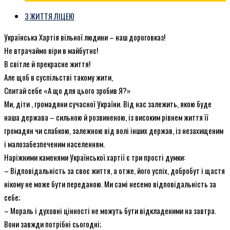
З ЖИТТЯ ЛІЦЕЮ
Українська Хартія вільної людини – наш дороговказ!
Не втрачаймо віри в майбутнє!
В світле й прекрасне життя!
Але щоб в суспільстві такому жити,
Спитай себе «А що для цього зробив Я?»
Ми, діти , громадяни сучасної України. Від нас залежить, якою буде
наша держава – сильною й розвиненою, із високим рівнем життя її
громадян чи слабкою, залежною від волі інших держав, із незахищеним
і малозабезпеченим населенням.
Наріжними каменями Української хартії є три прості думки:
– Відповідальність за своє життя, а отже, його успіх, добробут і щастя
нікому не може бути переданою. Ми самі несемо відповідальність за
себе;
– Мораль і духовні цінності не можуть бути відкладеними на завтра.
Вони завжди потрібні сьогодні;