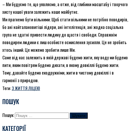
– Ми будуємо те, що уявляємо, а отже, від глибини масштабу і творчого
хисту нашої уваги залежить наше майбутнє.
Ми прагнемо бути вільними. Щоб стати вільними не потрібно поводирів,
бо ані найталановитіші лідери, ані інтелігенція, ані жодна соціальна
група не здатні привести людину до щастя і свободи. Справжнім
поводирем людини є лиш особисте осмислення зусилля. Це не зробить
хтось інший. Це можемо зробити лише Ми.
Саме від нас залежить в якій державі будемо жити, яку воду ми будемо
пити, яким повітрям будемо дихати, в якому довкіллі будемо жити.
Тому, давайте будемо екодружніми, жити в чистому довкіллі і в
гармонії з природою.
Теги:
З ЖИТТЯ ЛІЦЕЮ
ПОШУК
Пошук:
КАТЕГОРІЇ