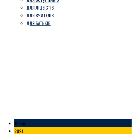
ДЛЯ ЛІЦЕЇСТІВ
ДЛЯ ВЧИТЕЛІВ
ДЛЯ БАТЬКІВ
Українська Хартія вільної
людини
Козівський ліцей ім. В. Герети
-
Блог
-
Українська Хартія вільної людини
19 Кві
2021