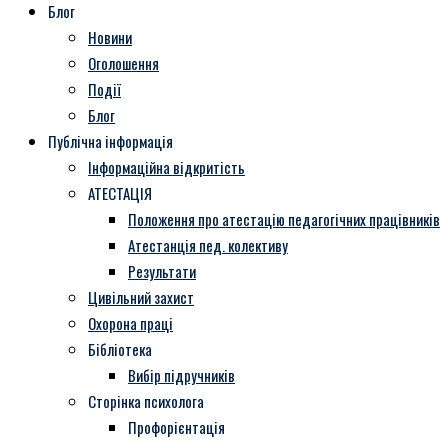
Блог
Новини
Оголошення
Події
Блог
Публічна інформація
Інформаційна відкритість
АТЕСТАЦІЯ
Положення про атестацію педагогічних працівників
Атестанція пед. колективу
Результати
Цивільний захист
Охорона праці
Бібліотека
Вибір підручників
Сторінка психолога
Профорієнтація