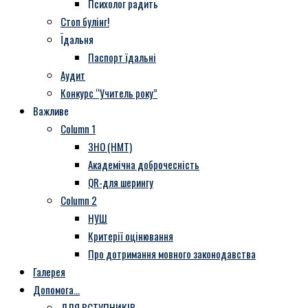
Психолог радить
Стоп булінг!
Їдальня
Паспорт їдальні
Аудит
Конкурс “Учитель року”
Важливе
Column 1
ЗНО (НМТ)
Академічна доброчесність
QR-для шерингу
Column 2
НУШ
Критерії оцінювання
Про дотримання мовного законодавства
Галерея
Допомога…
ДЛЯ ВСТУПНИКІВ