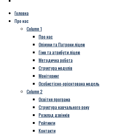
Головна
Про нас
Column 1
Про нас
Опікуни та Патрони ліцею
Гімн та атрибути ліцею
Методична робота
Структура модулів
Моніторинг
Особистісно-орієнтована модель
Column 2
Освітня програма
Структура навчального року
Розклад дзвінків
Рейтинги
Контакти