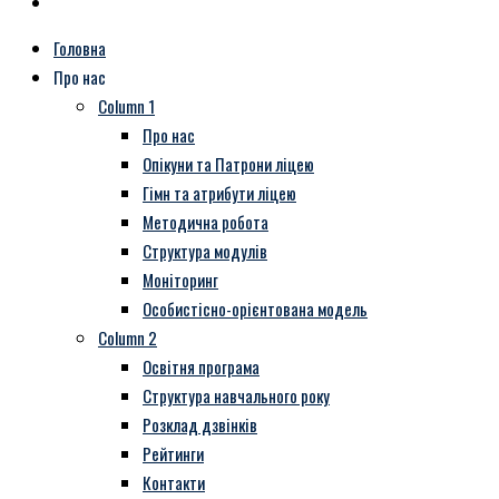
Головна
Про нас
Column 1
Про нас
Опікуни та Патрони ліцею
Гімн та атрибути ліцею
Методична робота
Структура модулів
Моніторинг
Особистісно-орієнтована модель
Column 2
Освітня програма
Структура навчального року
Розклад дзвінків
Рейтинги
Контакти