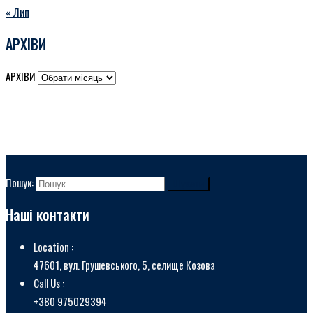
« Лип
АРХІВИ
АРХІВИ
Пошук:
Наші контакти
Location :
47601, вул. Грушевського, 5, селище Козова
Call Us :
+380 975029394