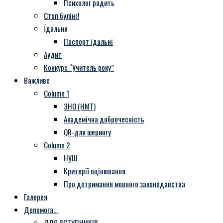
Психолог радить
Стоп булінг!
Їдальня
Паспорт їдальні
Аудит
Конкурс “Учитель року”
Важливе
Column 1
ЗНО (НМТ)
Академічна доброчесність
QR-для шерингу
Column 2
НУШ
Критерії оцінювання
Про дотримання мовного законодавства
Галерея
Допомога…
ДЛЯ ВСТУПНИКІВ