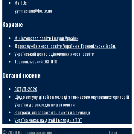
Mail Us :
gymnasium@ko.te.ua
Корисне
Міністерство освіти і науки України
Держслужба якості освіти України в Тернопільській обл.
Український центр оцінювання якості освіти
Тернопільський ОКІППО
Останні новини
ВСТУП-2026
Щодо вступу дітей та молоді з тимчасово окупованихтериторій
України до закладів вищої освіти.
3 страхи, які заважають виїхати з окупації
Україна чекає на дітей і молодь з ТОТ
© 2020 Всі права захищені.
Козівський ліцей ім. В. Герети.
Сайт