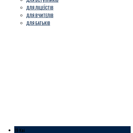
ДЛЯ ЛІЦЕЇСТІВ
ДЛЯ ВЧИТЕЛІВ
ДЛЯ БАТЬКІВ
В нас день офіційно-
ділового стилю
Козівський ліцей ім. В. Герети
-
Блог
-
В нас день офіційно-ділового
стилю
19 Кві