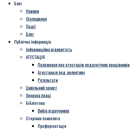
Блог
Новини
Оголошення
Події
Блог
Публічна інформація
Інформаційна відкритість
АТЕСТАЦІЯ
Положення про атестацію педагогічних працівників
Атестанція пед. колективу
Результати
Цивільний захист
Охорона праці
Бібліотека
Вибір підручників
Сторінка психолога
Профорієнтація