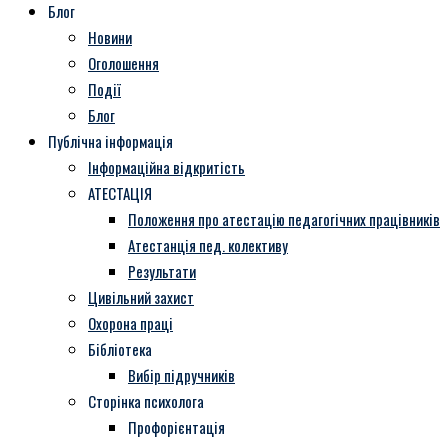
Блог
Новини
Оголошення
Події
Блог
Публічна інформація
Інформаційна відкритість
АТЕСТАЦІЯ
Положення про атестацію педагогічних працівників
Атестанція пед. колективу
Результати
Цивільний захист
Охорона праці
Бібліотека
Вибір підручників
Сторінка психолога
Профорієнтація