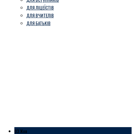
ДЛЯ ЛІЦЕЇСТІВ
ДЛЯ ВЧИТЕЛІВ
ДЛЯ БАТЬКІВ
Вітаємо найкращу
вчительку фізкультури
Козівський ліцей ім. В. Герети
-
Блог
-
Вітаємо найкращу вчительку
фізкультури
03 Жов