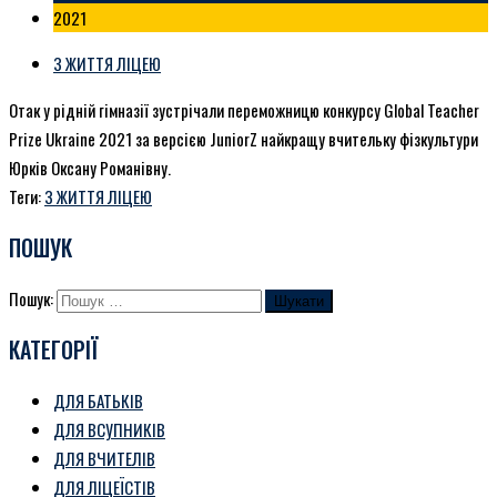
2021
З ЖИТТЯ ЛІЦЕЮ
Отак у рідній гімназії зустрічали переможницю конкурсу Global Teacher
Prize Ukraine 2021 за версією JuniorZ найкращу вчительку фізкультури
Юрків Оксану Романівну.
Теги:
З ЖИТТЯ ЛІЦЕЮ
ПОШУК
Пошук:
КАТЕГОРІЇ
ДЛЯ БАТЬКІВ
ДЛЯ ВСУПНИКІВ
ДЛЯ ВЧИТЕЛІВ
ДЛЯ ЛІЦЕЇСТІВ