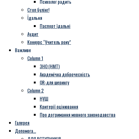
Психолог радить
Стоп булінг!
Їдальня
Паспорт їдальні
Аудит
Конкурс “Учитель року”
Важливе
Column 1
ЗНО (НМТ)
Академічна доброчесність
QR-для шерингу
Column 2
НУШ
Критерії оцінювання
Про дотримання мовного законодавства
Галерея
Допомога…
ДЛЯ ВСТУПНИКІВ