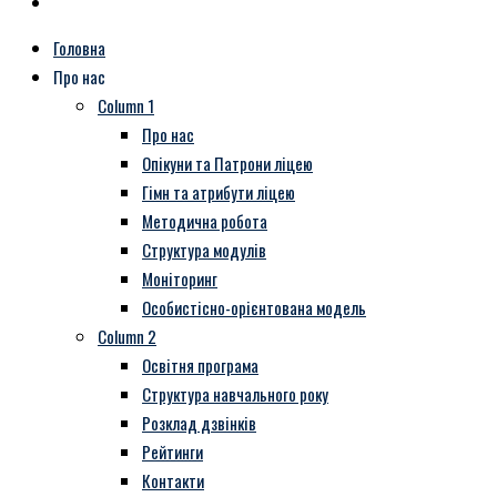
Головна
Про нас
Column 1
Про нас
Опікуни та Патрони ліцею
Гімн та атрибути ліцею
Методична робота
Структура модулів
Моніторинг
Особистісно-орієнтована модель
Column 2
Освітня програма
Структура навчального року
Розклад дзвінків
Рейтинги
Контакти