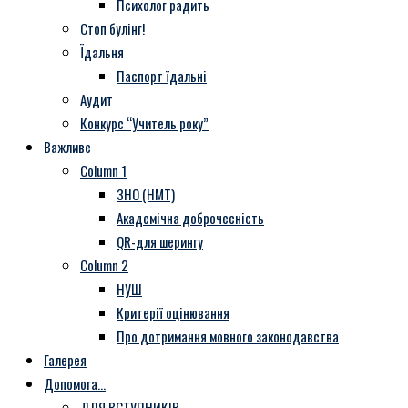
Психолог радить
Стоп булінг!
Їдальня
Паспорт їдальні
Аудит
Конкурс “Учитель року”
Важливе
Column 1
ЗНО (НМТ)
Академічна доброчесність
QR-для шерингу
Column 2
НУШ
Критерії оцінювання
Про дотримання мовного законодавства
Галерея
Допомога…
ДЛЯ ВСТУПНИКІВ