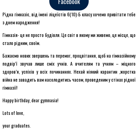
Facebook
Рідна гімназіє, від імені ліцеїстів 6(10)-Б класу хочемо привітати тебе
з днем народження!
Гімназія- це не просто будівля. Це світ в якому ми живемо, це місце, що
стало рідним, своїм.
Бажаємо нових звершень та перемог, процвітання, щоб на гімназійному
подвір’ї звучав лише сміх учнів. А вчителям та учням – міцного
здоров’я, успіхів у всіх починаннях. Нехай ніякий карантин ,жорстка
війна не завадить вам насолодитись часом, проведеним у стінах рідної
гімназії!
Happy birthday, dear gymnasia!
Lots of love,
your graduates.