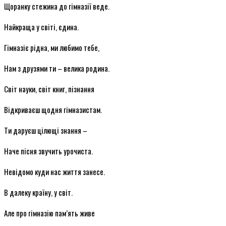
Щоранку стежина до гімназії веде.
Найкраща у світі, єдина.
Гімназіє рідна, ми любимо тебе,
Нам з друзями ти – велика родина.
Світ
науки, світ книг, пізнання
Відкриваєш щодня гімназистам.
Ти даруєш цілющі знання –
Наче пісня звучить урочиста.
Невідомо куди нас життя занесе.
В далеку країну, у світ.
Але про гімназію пам’ять живе