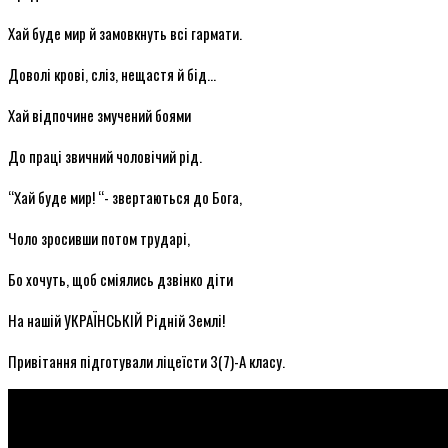
Хай буде мир й замовкнуть всі гармати.
Доволі крові, сліз, нещастя й бід…
Хай відпочине змучений боями
До праці звичний чоловічий рід.
“Хай буде мир! “- звертаються до Бога,
Чоло зросивши потом трударі,
Бо хочуть, щоб сміялись дзвінко діти
На нашій УКРАЇНСЬКІЙ Рідній Землі!
Привітання підготували ліцеїсти 3(7)-А класу.