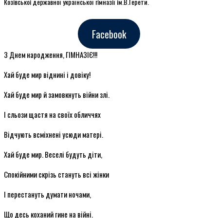
Козівськоі державної української гімназії ім.В.Герети.
Facebook
З Днем народження, ГІМНАЗІЄ!!!
Хай буде мир віднині і довіку!
Хай буде мир й замовкнуть війни злі.
І сльози щастя на своїх обличчях
Відчують всміхнені усюди матері.
Хай
буде мир. Веселі будуть діти,
Спокійними скрізь стануть всі жінки
І перестануть думати ночами,
Що десь коханий гине на війні.