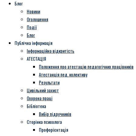
Блог
Новини
Оголошення
Події
Блог
Публічна інформація
Інформаційна відкритість
АТЕСТАЦІЯ
Положення про атестацію педагогічних працівників
Атестанція пед. колективу
Результати
Цивільний захист
Охорона праці
Бібліотека
Вибір підручників
Сторінка психолога
Профорієнтація