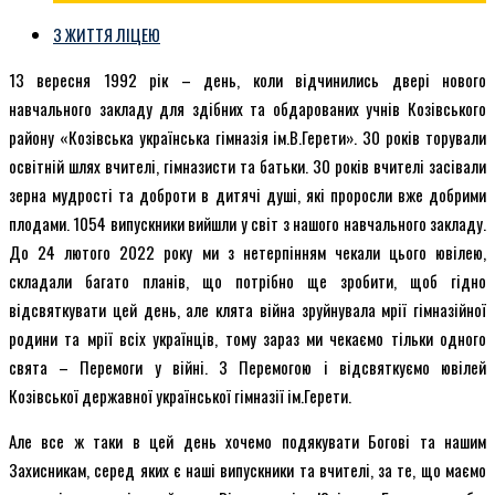
З ЖИТТЯ ЛІЦЕЮ
13 вересня 1992 рік – день, коли відчинились двері нового
навчального закладу для здібних та обдарованих учнів Козівського
району «Козівська українська гімназія ім.В.Герети». 30 років торували
освітній шлях вчителі, гімназисти та батьки. 30 років вчителі засівали
зерна мудрості та доброти в дитячі душі, які проросли вже добрими
плодами. 1054 випускники вийшли у світ з нашого навчального закладу.
До 24 лютого 2022 року ми з нетерпінням чекали цього ювілею,
складали багато
планів, що потрібно ще зробити, щоб гідно
відсвяткувати цей день, але клята війна зруйнувала мрії гімназійної
родини та мрії всіх українців, тому зараз ми чекаємо тільки одного
свята – Перемоги у війні. З Перемогою і відсвяткуємо ювілей
Козівської державної української гімназії ім.Герети.
Але все ж таки в цей день хочемо подякувати Богові та нашим
Захисникам, серед яких є наші випускники та вчителі, за те, що маємо