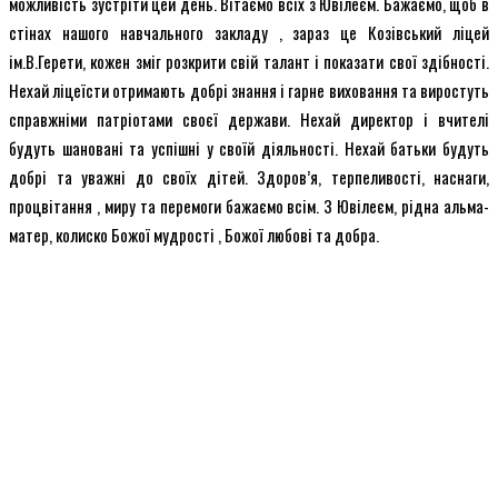
можливість зустріти цей день. Вітаємо всіх з Ювілеєм. Бажаємо, щоб в
стінах нашого навчального закладу , зараз це Козівський ліцей
ім.В.Герети, кожен зміг розкрити свій талант і показати свої здібності.
Нехай ліцеїсти отримають добрі знання і гарне виховання та виростуть
справжніми патріотами своєї держави. Нехай директор і вчителі
будуть шановані та успішні у своїй діяльності. Нехай батьки будуть
добрі та уважні до своїх дітей. Здоров’я, терпеливості, наснаги,
процвітання , миру та перемоги бажаємо всім. З Ювілеєм, рідна альма-
матер, колиско Божої мудрості , Божої любові та добра.