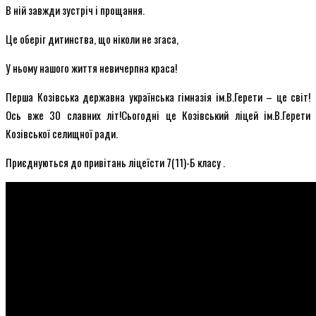
В ній завжди зустріч і прощання.
Це
оберіг дитинства, що ніколи не згаса,
У ньому нашого життя невичерпна краса!
Перша Козівська державна українська гімназія ім.В.Герети – це світ!
Ось вже 30 славних літ!Сьогодні це Козівський ліцей ім.В.Герети
Козівської селищної ради.
Приєднуються до привітань ліцеїсти 7(11)-Б класу .