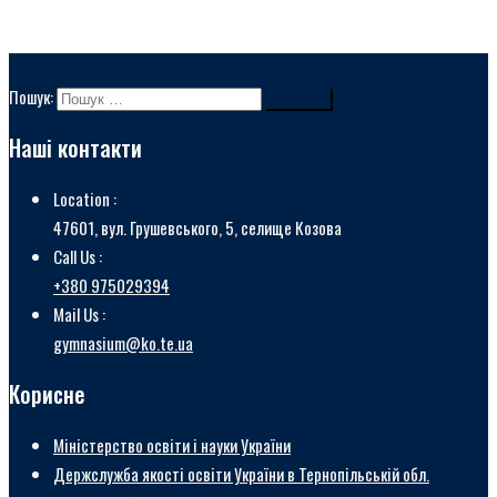
Пошук:
Наші контакти
Location :
47601, вул. Грушевського, 5, селище Козова
Call Us :
+380 975029394
Mail Us :
gymnasium@ko.te.ua
Корисне
Міністерство освіти і науки України
Держслужба якості освіти України в Тернопільській обл.