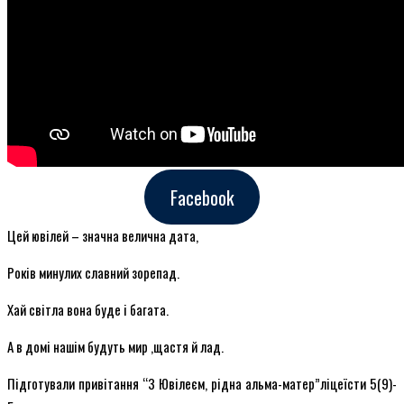
Facebook
Цей ювілей – значна велична дата,
Років минулих славний зорепад.
Хай світла вона буде і багата.
А в домі нашім будуть мир ,щастя й лад.
Підготували привітання “З Ювілеєм, рідна альма-матер”ліцеїсти 5(9)-