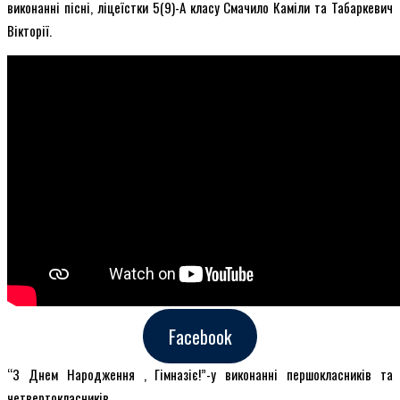
виконанні пісні, ліцеїстки 5(9)-А класу Смачило Каміли та Табаркевич
Вікторії.
Facebook
“З Днем Народження , Гімназіє!”-у виконанні першокласників та
четвертокласників.