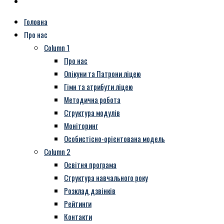
Головна
Про нас
Column 1
Про нас
Опікуни та Патрони ліцею
Гімн та атрибути ліцею
Методична робота
Структура модулів
Моніторинг
Особистісно-орієнтована модель
Column 2
Освітня програма
Структура навчального року
Розклад дзвінків
Рейтинги
Контакти