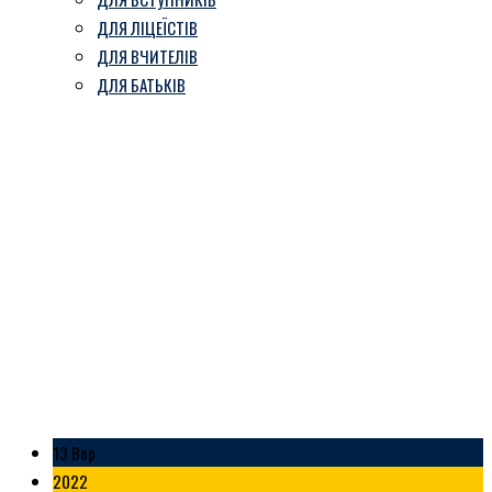
ДЛЯ ЛІЦЕЇСТІВ
ДЛЯ ВЧИТЕЛІВ
ДЛЯ БАТЬКІВ
З Днем народження,
ГІМНАЗІЄ!!!
Козівський ліцей ім. В. Герети
-
Блог
-
З Днем народження, ГІМНАЗІЄ!!!
13 Вер
2022