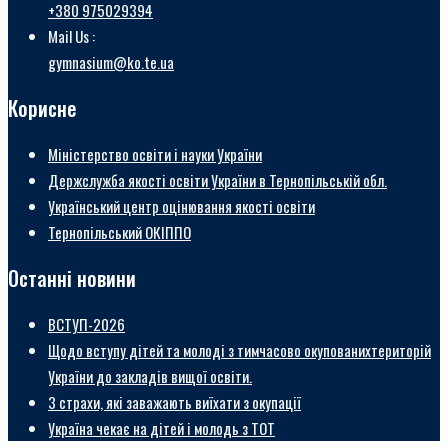
+380 975029394
Mail Us :
gymnasium@ko.te.ua
Корисне
Міністерство освіти і науки України
Держслужба якості освіти України в Тернопільській обл.
Український центр оцінювання якості освіти
Тернопільський ОКІППО
Останні новини
ВСТУП-2026
Щодо вступу дітей та молоді з тимчасово окупованихтериторій
України до закладів вищої освіти.
3 страхи, які заважають виїхати з окупації
Україна чекає на дітей і молодь з ТОТ