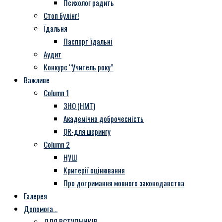
Психолог радить
Стоп булінг!
Їдальня
Паспорт їдальні
Аудит
Конкурс “Учитель року”
Важливе
Column 1
ЗНО (НМТ)
Академічна доброчесність
QR-для шерингу
Column 2
НУШ
Критерії оцінювання
Про дотримання мовного законодавства
Галерея
Допомога…
ДЛЯ ВСТУПНИКІВ