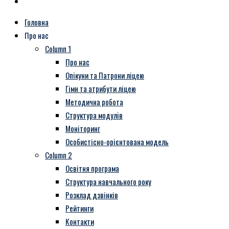
Головна
Про нас
Column 1
Про нас
Опікуни та Патрони ліцею
Гімн та атрибути ліцею
Методична робота
Структура модулів
Моніторинг
Особистісно-орієнтована модель
Column 2
Освітня програма
Структура навчального року
Розклад дзвінків
Рейтинги
Контакти