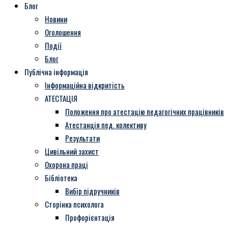
Блог
Новини
Оголошення
Події
Блог
Публічна інформація
Інформаційна відкритість
АТЕСТАЦІЯ
Положення про атестацію педагогічних працівників
Атестанція пед. колективу
Результати
Цивільний захист
Охорона праці
Бібліотека
Вибір підручників
Сторінка психолога
Профорієнтація