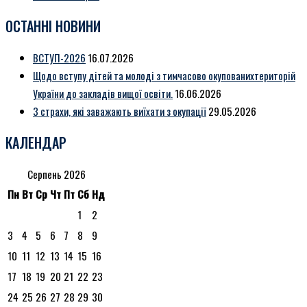
ОСТАННІ НОВИНИ
ВСТУП-2026
16.07.2026
Щодо вступу дітей та молоді з тимчасово окупованихтериторій
України до закладів вищої освіти.
16.06.2026
3 страхи, які заважають виїхати з окупації
29.05.2026
КАЛЕНДАР
Серпень 2026
Пн
Вт
Ср
Чт
Пт
Сб
Нд
1
2
3
4
5
6
7
8
9
10
11
12
13
14
15
16
17
18
19
20
21
22
23
24
25
26
27
28
29
30