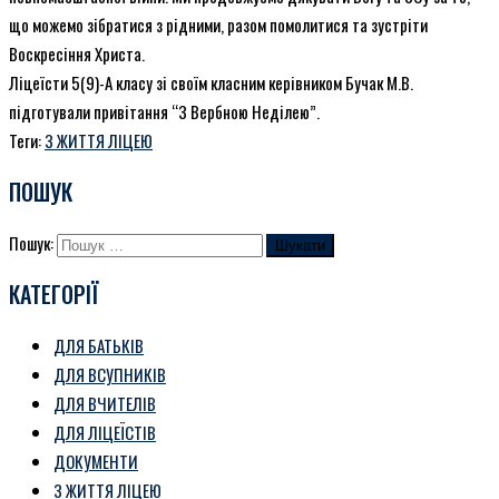
що можемо зібратися з рідними, разом помолитися та зустріти
Воскресіння Христа.
Ліцеїсти 5(9)-А класу зі своїм класним керівником Бучак М.В.
підготували привітання “З Вербною Неділею”.
Теги:
З ЖИТТЯ ЛІЦЕЮ
ПОШУК
Пошук:
КАТЕГОРІЇ
ДЛЯ БАТЬКІВ
ДЛЯ ВСУПНИКІВ
ДЛЯ ВЧИТЕЛІВ
ДЛЯ ЛІЦЕЇСТІВ
ДОКУМЕНТИ
З ЖИТТЯ ЛІЦЕЮ