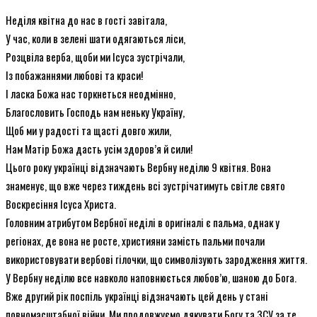
Неділя квітна до нас в гості завітала,
У час, коли в зелені шати одягаються ліси,
Розцвіла верба, щоби ми Ісуса зустрічали,
Із побажаннями любові та краси!
І ласка Божа нас торкнеться неодмінно,
Благословить Господь нам неньку Україну,
Щоб ми у радості та щасті довго жили,
Нам Матір Божа дасть усім здоров’я й сили!
Цього року українці відзначають Вербну неділю 9 квітня. Вона
знаменує, що вже через тиждень всі зустрічатимуть світле свято
Воскресіння Ісуса Христа.
Головним атрибутом Вербної неділі в оригіналі є пальма, однак у
регіонах, де вона не росте, християни замість пальми почали
використовувати вербові гілочки, що символізують зародження життя.
У Вербну неділю все навколо наповнюється любов’ю, шаною до Бога.
Вже другий рік поспіль українці відзначають цей день у стані
повномасштабної війни. Ми продовжуємо дякувати Богу та ЗСУ за те,