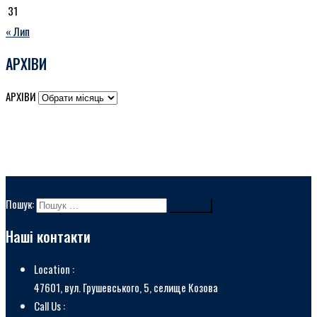
31
« Лип
АРХІВИ
АРХІВИ
Пошук:
Наші контакти
Location :
47601, вул. Грушевського, 5, селище Козова
Call Us :