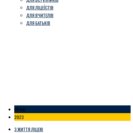
ДЛЯ ЛІЦЕЇСТІВ
ДЛЯ ВЧИТЕЛІВ
ДЛЯ БАТЬКІВ
З Вербною Неділею
Козівський ліцей ім. В. Герети
-
Блог
-
З Вербною Неділею
09 Кві
2023
З ЖИТТЯ ЛІЦЕЮ