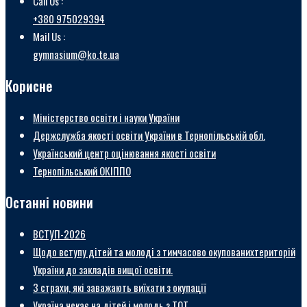
Call Us :
+380 975029394
Mail Us :
gymnasium@ko.te.ua
Корисне
Міністерство освіти і науки України
Держслужба якості освіти України в Тернопільській обл.
Український центр оцінювання якості освіти
Тернопільський ОКІППО
Останні новини
ВСТУП-2026
Щодо вступу дітей та молоді з тимчасово окупованихтериторій
України до закладів вищої освіти.
3 страхи, які заважають виїхати з окупації
Україна чекає на дітей і молодь з ТОТ