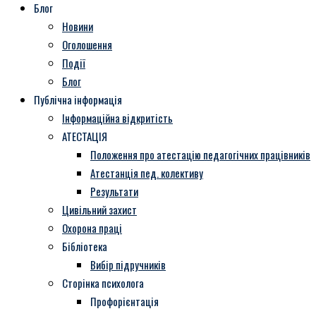
Блог
Новини
Оголошення
Події
Блог
Публічна інформація
Інформаційна відкритість
АТЕСТАЦІЯ
Положення про атестацію педагогічних працівників
Атестанція пед. колективу
Результати
Цивільний захист
Охорона праці
Бібліотека
Вибір підручників
Сторінка психолога
Профорієнтація