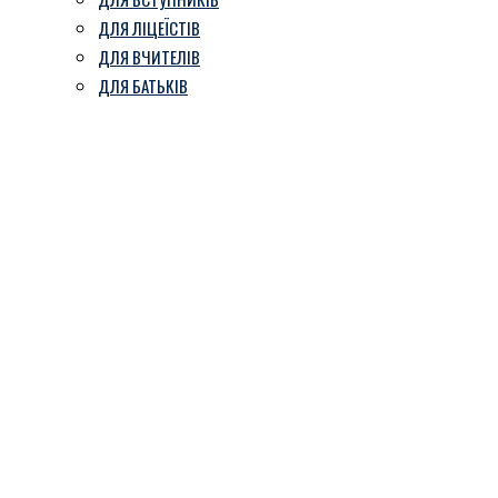
ДЛЯ ЛІЦЕЇСТІВ
ДЛЯ ВЧИТЕЛІВ
ДЛЯ БАТЬКІВ
Зустріч з лікарем-
наркологом Ясеновським
А.В.
Козівський ліцей ім. В. Герети
-
Блог
-
Зустріч з лікарем-наркологом
Ясеновським А.В.