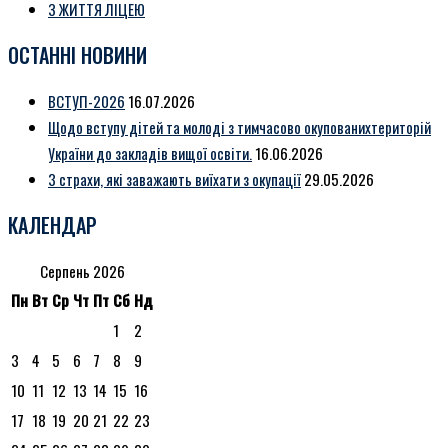
З ЖИТТЯ ЛІЦЕЮ
ОСТАННІ НОВИНИ
ВСТУП-2026
16.07.2026
Щодо вступу дітей та молоді з тимчасово окупованихтериторій
України до закладів вищої освіти.
16.06.2026
3 страхи, які заважають виїхати з окупації
29.05.2026
КАЛЕНДАР
Серпень 2026
Пн
Вт
Ср
Чт
Пт
Сб
Нд
1
2
3
4
5
6
7
8
9
10
11
12
13
14
15
16
17
18
19
20
21
22
23