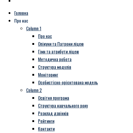
Головна
Про нас
Column 1
Про нас
Опікуни та Патрони ліцею
Гімн та атрибути ліцею
Методична робота
Структура модулів
Моніторинг
Особистісно-орієнтована модель
Column 2
Освітня програма
Структура навчального року
Розклад дзвінків
Рейтинги
Контакти