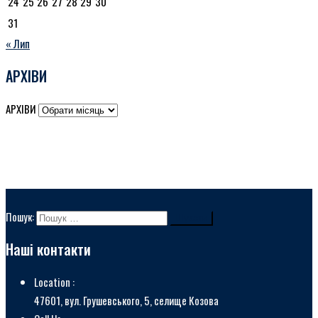
24
25
26
27
28
29
30
31
« Лип
АРХІВИ
АРХІВИ
Пошук:
Наші контакти
Location :
47601, вул. Грушевського, 5, селище Козова