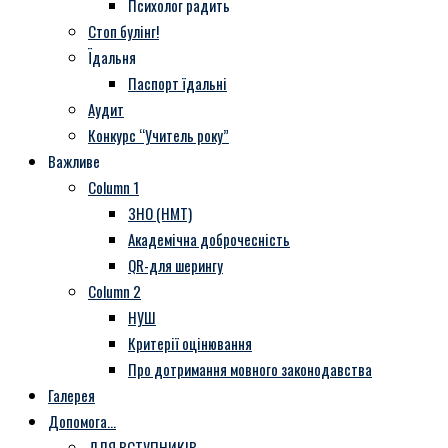
Психолог радить
Стоп булінг!
Їдальня
Паспорт їдальні
Аудит
Конкурс “Учитель року”
Важливе
Column 1
ЗНО (НМТ)
Академічна доброчесність
QR-для шерингу
Column 2
НУШ
Критерії оцінювання
Про дотримання мовного законодавства
Галерея
Допомога…
ДЛЯ ВСТУПНИКІВ