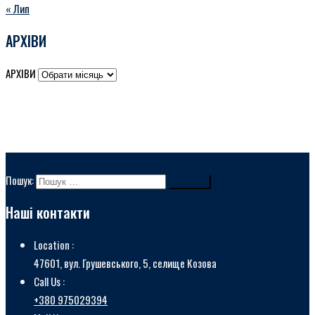
« Лип
АРХІВИ
АРХІВИ
Пошук:
Наші контакти
Location :
47601, вул. Грушевського, 5, селище Козова
Call Us :
+380 975029394