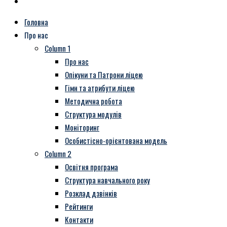
Головна
Про нас
Column 1
Про нас
Опікуни та Патрони ліцею
Гімн та атрибути ліцею
Методична робота
Структура модулів
Моніторинг
Особистісно-орієнтована модель
Column 2
Освітня програма
Структура навчального року
Розклад дзвінків
Рейтинги
Контакти