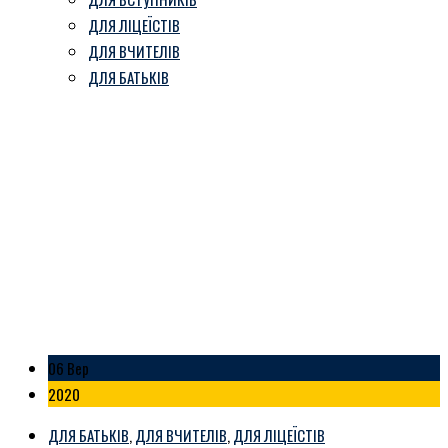
ДЛЯ ЛІЦЕЇСТІВ
ДЛЯ ВЧИТЕЛІВ
ДЛЯ БАТЬКІВ
“ШКОЛО, МИ ГОТОВІ”
Козівський ліцей ім. В. Герети
-
Блог
-
“ШКОЛО, МИ ГОТОВІ”
06 Вер
2020
ДЛЯ БАТЬКІВ
,
ДЛЯ ВЧИТЕЛІВ
,
ДЛЯ ЛІЦЕЇСТІВ