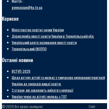
Mail Us :
gymnasium@ko.te.ua
Корисне
Міністерство освіти і науки України
Держслужба якості освіти України в Тернопільській обл.
Український центр оцінювання якості освіти
Тернопільський ОКІППО
Останні новини
ВСТУП-2026
Щодо вступу дітей та молоді з тимчасово окупованихтериторій
України до закладів вищої освіти.
3 страхи, які заважають виїхати з окупації
Україна чекає на дітей і молодь з ТОТ
© 2020 Всі права захищені.
Козівський ліцей ім. В. Герети.
Сайт