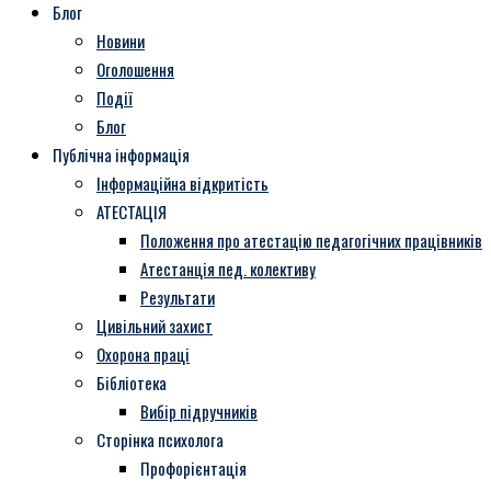
Блог
Новини
Оголошення
Події
Блог
Публічна інформація
Інформаційна відкритість
АТЕСТАЦІЯ
Положення про атестацію педагогічних працівників
Атестанція пед. колективу
Результати
Цивільний захист
Охорона праці
Бібліотека
Вибір підручників
Сторінка психолога
Профорієнтація