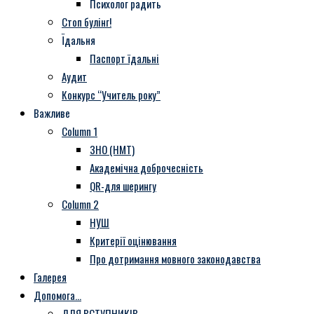
Психолог радить
Стоп булінг!
Їдальня
Паспорт їдальні
Аудит
Конкурс “Учитель року”
Важливе
Column 1
ЗНО (НМТ)
Академічна доброчесність
QR-для шерингу
Column 2
НУШ
Критерії оцінювання
Про дотримання мовного законодавства
Галерея
Допомога…
ДЛЯ ВСТУПНИКІВ