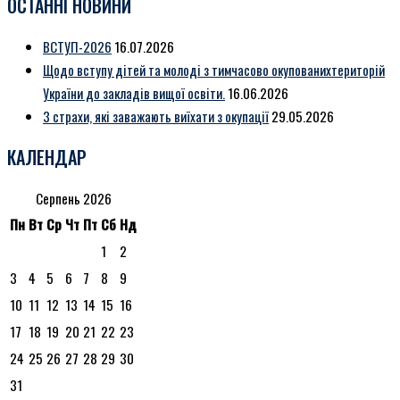
ОСТАННІ НОВИНИ
ВСТУП-2026
16.07.2026
Щодо вступу дітей та молоді з тимчасово окупованихтериторій
України до закладів вищої освіти.
16.06.2026
3 страхи, які заважають виїхати з окупації
29.05.2026
КАЛЕНДАР
Серпень 2026
Пн
Вт
Ср
Чт
Пт
Сб
Нд
1
2
3
4
5
6
7
8
9
10
11
12
13
14
15
16
17
18
19
20
21
22
23
24
25
26
27
28
29
30
31