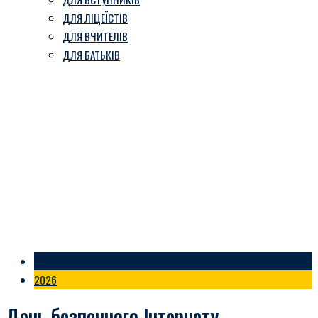
ДЛЯ ЛІЦЕЇСТІВ
ДЛЯ ВЧИТЕЛІВ
ДЛЯ БАТЬКІВ
Позначка:
ДЛЯ ВЧИТЕЛІВ
Козівський ліцей ім. В. Герети
-
Блог
-
ДЛЯ ВЧИТЕЛІВ
13 Лют
2026
День безпечного Інтернету