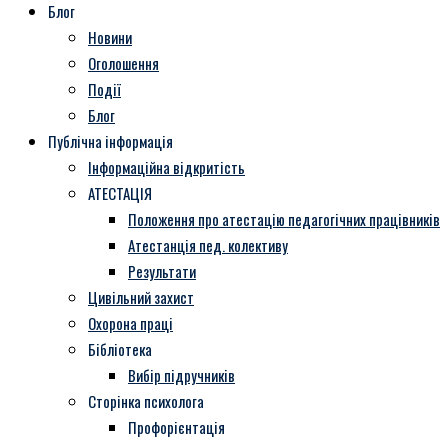
Блог
Новини
Оголошення
Події
Блог
Публічна інформація
Інформаційна відкритість
АТЕСТАЦІЯ
Положення про атестацію педагогічних працівників
Атестанція пед. колективу
Результати
Цивільний захист
Охорона праці
Бібліотека
Вибір підручників
Сторінка психолога
Профорієнтація