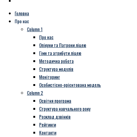
Головна
Про нас
Column 1
Про нас
Опікуни та Патрони ліцею
Гімн та атрибути ліцею
Методична робота
Структура модулів
Моніторинг
Особистісно-орієнтована модель
Column 2
Освітня програма
Структура навчального року
Розклад дзвінків
Рейтинги
Контакти