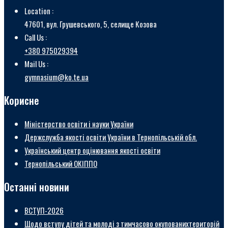
Location :
47601, вул. Грушевського, 5, селище Козова
Call Us :
+380 975029394
Mail Us :
gymnasium@ko.te.ua
Корисне
Міністерство освіти і науки України
Держслужба якості освіти України в Тернопільській обл.
Український центр оцінювання якості освіти
Тернопільський ОКІППО
Останні новини
ВСТУП-2026
Щодо вступу дітей та молоді з тимчасово окупованихтериторій