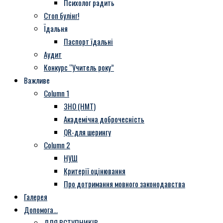
Психолог радить
Стоп булінг!
Їдальня
Паспорт їдальні
Аудит
Конкурс “Учитель року”
Важливе
Column 1
ЗНО (НМТ)
Академічна доброчесність
QR-для шерингу
Column 2
НУШ
Критерії оцінювання
Про дотримання мовного законодавства
Галерея
Допомога…
ДЛЯ ВСТУПНИКІВ