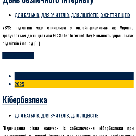
ДЛЯ БАТЬКІВ
,
ДЛЯ ВЧИТЕЛІВ
,
ДЛЯ ЛІЦЕЇСТІВ
,
З ЖИТТЯ ЛІЦЕЮ
78% підлітків уже стикалися з онлайн-ризиками: як Україна
долучається до ініціативи ЄС Safer Internet Day Більшість українських
підлітків і понад […]
ЧИТАЙТЕ БІЛЬШЕ
16 Жов
2025
Кібербезпека
ДЛЯ БАТЬКІВ
,
ДЛЯ ВЧИТЕЛІВ
,
ДЛЯ ЛІЦЕЇСТІВ
Підвищення рівня навичок із забезпечення кібербезпеки при
користуванні в мережі Інтернет електронною поштою, соціальними